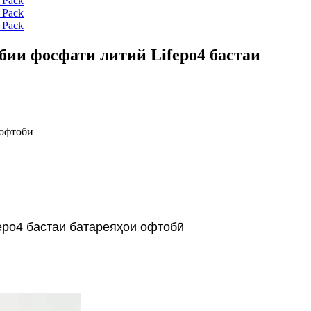
бии фосфати литий Lifepo4 бастаи
 офтобӣ
epo4 бастаи батареяҳои офтобӣ