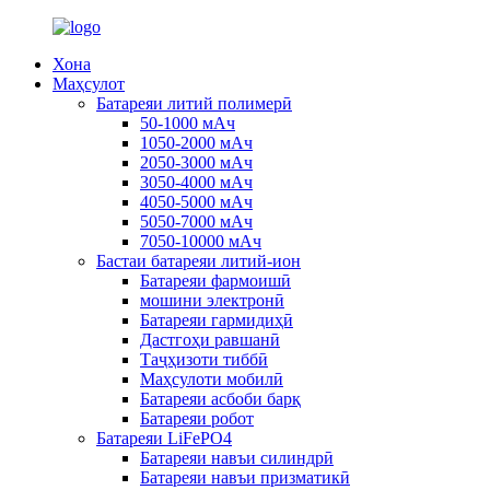
Хона
Маҳсулот
Батареяи литий полимерӣ
50-1000 мАч
1050-2000 мАч
2050-3000 мАч
3050-4000 мАч
4050-5000 мАч
5050-7000 мАч
7050-10000 мАч
Бастаи батареяи литий-ион
Батареяи фармоишӣ
мошини электронӣ
Батареяи гармидиҳӣ
Дастгоҳи равшанӣ
Таҷҳизоти тиббӣ
Маҳсулоти мобилӣ
Батареяи асбоби барқ
Батареяи робот
Батареяи LiFePO4
Батареяи навъи силиндрӣ
Батареяи навъи призматикӣ