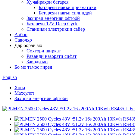
Ҳуҷайраҳои батарея
Батареяи навъи призматикӣ
Батареяи навъи силиндрӣ
Захираи энергияи офтобӣ
Батареяи 12V Deep Cycle
Станцияи электрикии сайёр
Ахбор
Саволҳо
Дар бораи мо
Сохтори ширкат
Раванди назорати сифат
Заводи мо
Бо мо тамос гиред
English
Хона
Маҳсулот
Захираи энергияи офтобӣ